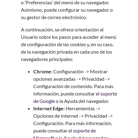
o ‘Preferencias’ del menú de su navegador.
Asimismo, puede configurar su navegador o
su gestor de correo electrónico.
A continuación, se ofrece orientación al
Usuario sobre los pasos para acceder al menú
de configuración de las cookies y, en su caso,
de la navegación privada en cada uno de los
navegadores principales:
Chrome:
Configuración -> Mostrar
opciones avanzadas -> Privacidad ->
Configuración de contenido. Para más
información, puede consultar el
soporte
de Google
o la Ayuda del navegador.
Internet Edge:
Herramientas ->
Opciones de Internet -> Privacidad ->
Configuración. Para más información,
puede consultar el
soporte de
Microsoft
o la Ayuda del navegador.