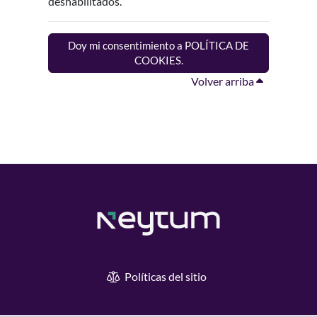
deshabilitados.
Doy mi consentimiento a POLÍTICA DE
COOKIES.
Volver arriba
Políticas del sitio