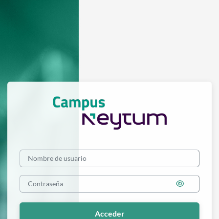
Salta al contenido principal
Entrar a Campus
Nombre de usuario
Acceder